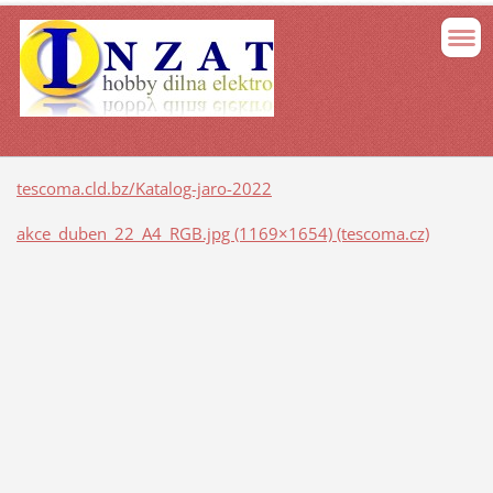
tescoma.cld.bz/Katalog-jaro-2022
akce_duben_22_A4_RGB.jpg (1169×1654) (tescoma.cz)